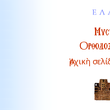
Ἀρχικὴ σελ