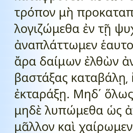
τρόπον μὴ προκαταπί
λογιζώμεθα ἐν τῇ ψυχ
ἀναπλάττωμεν ἑαυτοῖ
ἄρα δαίμων ἐλθὼν ἀ
βαστάξας καταβάλῃ͵ 
ἐκταράξῃ. Μηδ΄ ὅλως
μηδὲ λυπώμεθα ὡς ἀ
μᾶλλον καὶ χαίρωμεν 