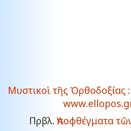
Μυστικοὶ τῆς Ὀρθοδοξίας : 
www.ellopos.gr
Πρβλ.
Ἀποφθέγματα τῶ