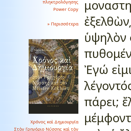
μοναστη
πληκτρολόγησης
Power Copy
ἐξελθὼν͵
» Περισσότερα
ὑψηλὸν 
πυθομένο
Ἐγώ εἰμι
λέγοντός
πάρει; ἔ
μέμφοντ
Χρόνος καὶ Δημιουργία
Στὸν Γρηγόριο Νύσσης καὶ τὸν