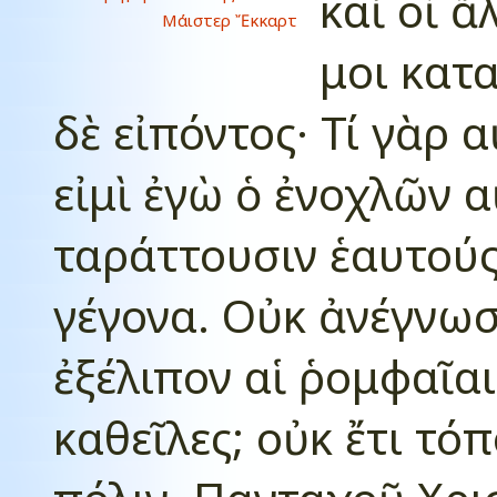
καὶ οἱ ἄ
Μάιστερ Ἔκκαρτ
μοι κατ
δὲ εἰπόντος· Τί γὰρ α
εἰμὶ ἐγὼ ὁ ἐνοχλῶν α
ταράττουσιν ἑαυτούς
γέγονα. Οὐκ ἀνέγνωσ
ἐξέλιπον αἱ ῥομφαῖαι 
καθεῖλες; οὐκ ἔτι τόπ