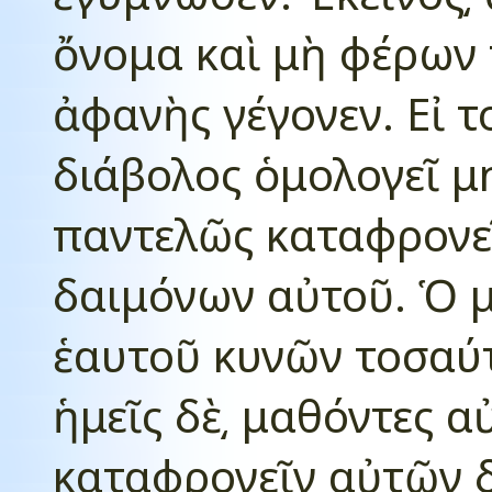
ὄνομα καὶ μὴ φέρων 
ἀφανὴς γέγονεν. Εἰ τ
διάβολος ὁμολογεῖ μ
παντελῶς καταφρονεῖ
δαιμόνων αὐτοῦ. Ὁ μ
ἑαυτοῦ κυνῶν τοσαύτ
ἡμεῖς δὲ͵ μαθόντες α
καταφρονεῖν αὐτῶν δ