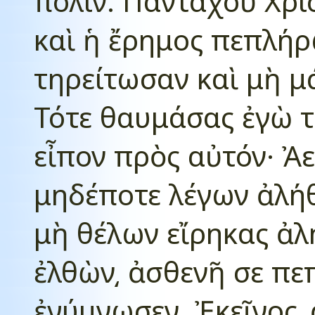
πόλιν. Πανταχοῦ Χρισ
καὶ ἡ ἔρημος πεπλή
τηρείτωσαν καὶ μὴ 
Τότε θαυμάσας ἐγὼ τ
εἶπον πρὸς αὐτόν· Ἀε
μηδέποτε λέγων ἀλήθ
μὴ θέλων εἴρηκας ἀλη
ἐλθὼν͵ ἀσθενῆ σε πε
ἐγύμνωσεν. Ἐκεῖνος͵