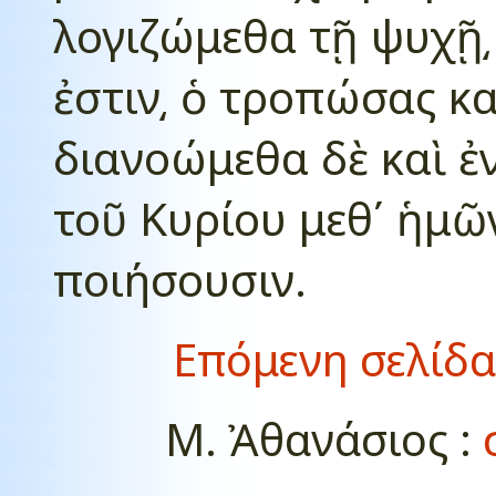
λογιζώμεθα τῇ ψυχῇ͵
ἐστιν͵ ὁ τροπώσας κ
διανοώμεθα δὲ καὶ ἐν
τοῦ Κυρίου μεθ΄ ἡμῶν
ποιήσουσιν.
Επόμενη σελίδα
Μ. Ἀθανάσιος :