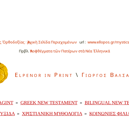
ς Ὀρθοδοξίας : Ἀρχικὴ Σελίδα Περιεχομένων
url
:
www.ellopos.gr/mystics
Πρβλ.
Ἀποφθέγματα τῶν Πατέρων στὰ Νέα Ἑλληνικά
Elpenor in Print
\
Γιωργος Βαλσ