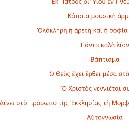
Ἐκ Πατρὸς δι' Υἱοῦ ἐν Πνε
Κάποια μουσικὴ ἁρμ
Ὁλόκληρη ἡ ἀρετὴ καὶ ἡ σοφία 
Πάντα καλὰ λία
Βάπτισμα
Ὁ Θεὸς ἔχει ἔρθει μέσα στ
Ὁ Χριστὸς γεννιέται 
Δίνει στὸ πρόσωπο τῆς Ἐκκλησίας τὴ Μορφ
Αὑτογνωσία