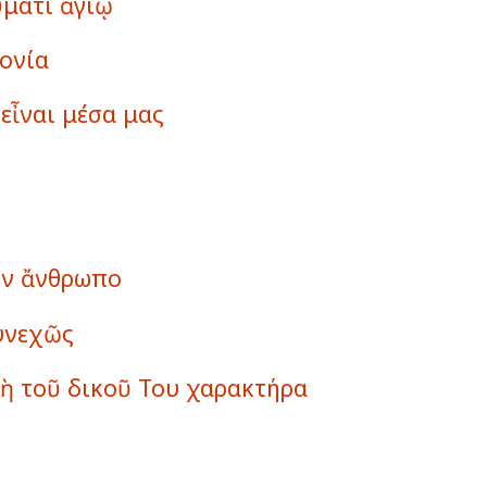
ύματι ἁγίῳ
ονία
εἶναι μέσα μας
ν
ὸν ἄνθρωπο
συνεχῶς
ὴ τοῦ δικοῦ Του χαρακτήρα