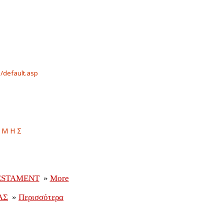
/default.asp
αμης