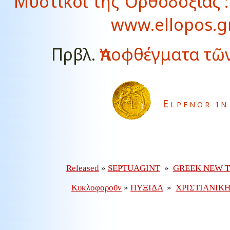
Μυστικοὶ τῆς Ὀρθοδοξίας : 
www.ellopos.gr
Πρβλ.
Ἀποφθέγματα τῶ
Elpenor in