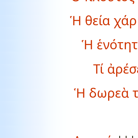
Ἡ θεία χάρ
Ἡ ἑνότητ
Τί ἀρέσ
Ἡ δωρεὰ τ