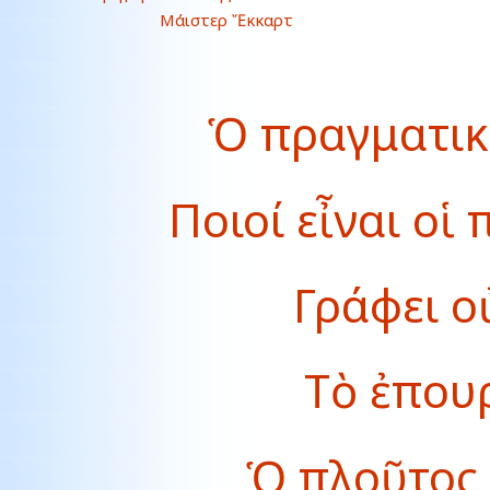
Μάιστερ Ἔκκαρτ
Ὁ πραγματικ
Ποιοί εἶναι οἱ
Γράφει ο
Τὸ ἐπου
Ὁ πλοῦτος 