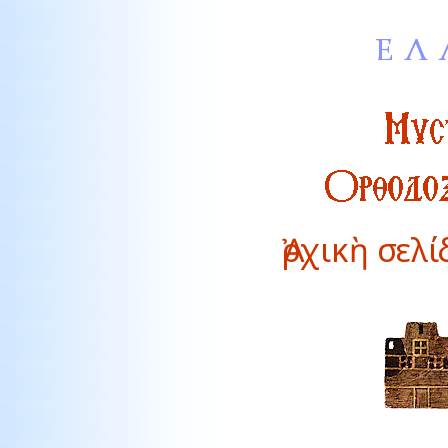
Ἀρχικὴ σελ