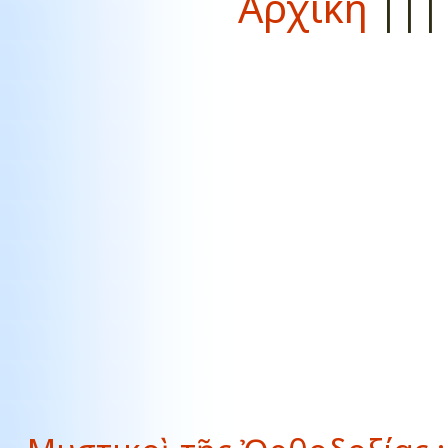
Αρχική
||