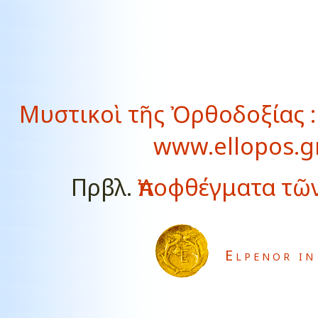
Μυστικοὶ τῆς Ὀρθοδοξίας : 
www.ellopos.gr
Πρβλ.
Ἀποφθέγματα τῶ
Elpenor in