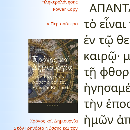
πληκτρολόγησης
ΑΠΑΝΤΑ
Power Copy
τὸ εἶναι
» Περισσότερα
ἐν τῷ θ
καιρῷ· 
τῇ φθορ
ἡγησαμέ
τὴν ἐπο
ἡμῶν ἀπ
Χρόνος καὶ Δημιουργία
Στὸν Γρηγόριο Νύσσης καὶ τὸν