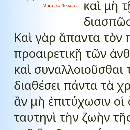
καὶ μὴ 
Μάιστερ Ἔκκαρτ
διασπῶσ
Καὶ γὰρ ἅπαντα τὸν 
προαιρετικῇ τῶν ἀν
καὶ συναλλοιοῦσθαι 
διαθέσει πάντα τὰ χ
ἂν μὴ ἐπιτύχωσιν ο
ταυτηνὶ τὴν ζωὴν τῆ