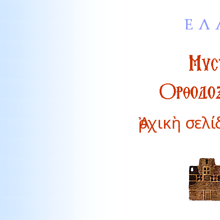
Ἀρχικὴ σελ