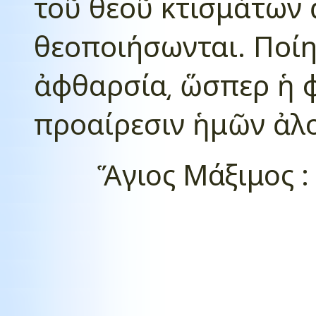
τοῦ θεοῦ κτισμάτων 
θεοποιήσωνται. Ποίη
ἀφθαρσία͵ ὥσπερ ἡ 
προαίρεσιν ἡμῶν ἀλ
Ἅγιος
M
άξιμος :