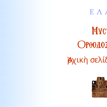
Ἀρχικὴ σελ