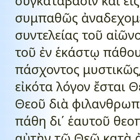
συγκατάβασιν καὶ εἰ
συμπαθῶς ἀναδεχομέ
συντελείας τοῦ αἰῶν
τοῦ ἐν ἑκάστῳ πάθου
πάσχοντος μυστικῶς͵
εἰκότα λόγον ἔσται Θ
Θεοῦ διὰ φιλανθρωπ
πάθη δι΄ ἑαυτοῦ θεο
αὐτὴν τῷ Θεῷ κατὰ 