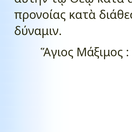
προνοίας κατὰ διάθε
δύναμιν
.
Ἅγιος
M
άξιμος :