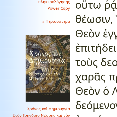
οὕτω ῥᾴδ
πληκτρολόγησης
Power Copy
θέωσιν, 
» Περισσότερα
Θεὸν ἐγ
ἐπιτήδει
τοὺς δε
χαρᾶς π
Θεὸν ὁ 
δεόμενον
Χρόνος καὶ Δημιουργία
Στὸν Γρηγόριο Νύσσης καὶ τὸν