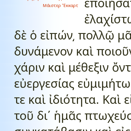
ἐποιήσατ
Μάιστερ Ἔκκαρτ
ἐλαχίστω
δὲ ὁ εἰπών͵ πολλῷ μᾶ
δυνάμενον καὶ ποιοῦν
χάριν καὶ μέθεξιν ὄν
εὐεργεσίας εὐμιμήτω
τε καὶ ἰδιότητα. Καὶ 
τοῦ δι΄ ἡμᾶς πτωχεύ