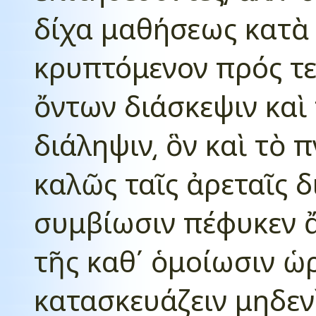
δίχα μαθήσεως κατὰ 
κρυπτόμενον πρός τε
ὄντων διάσκεψιν καὶ 
διάληψιν͵ ὃν καὶ τὸ 
καλῶς ταῖς ἀρεταῖς 
συμβίωσιν πέφυκεν ἄ
τῆς καθ΄ ὁμοίωσιν ὡ
κατασκευάζειν μηδε