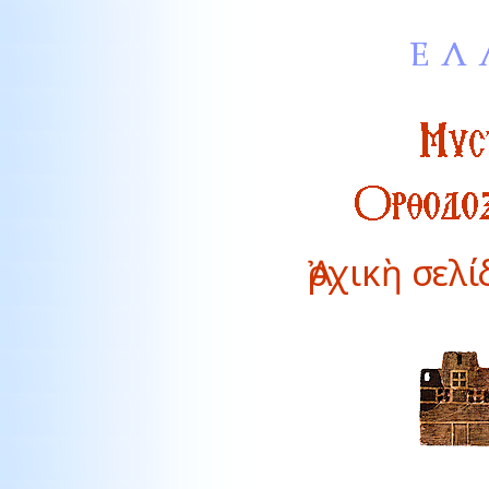
Ἀρχικὴ σελ