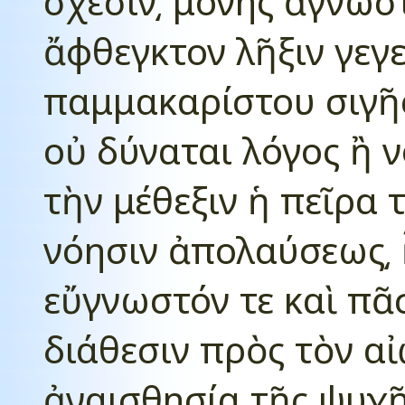
σχέσιν͵ μόνης ἀγνώσ
ἄφθεγκτον λῆξιν γεγε
παμμακαρίστου σιγῆ
οὐ δύναται λόγος ἢ ν
τὴν μέθεξιν ἡ πεῖρα
νόησιν ἀπολαύσεως͵ 
εὔγνωστόν τε καὶ πᾶ
διάθεσιν πρὸς τὸν α
ἀναισθησία τῆς ψυχῆ