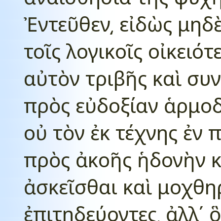
Ἐντεῦθεν͵ εἰδὼς μηδὲ
τοῖς λογικοῖς οἰκειότ
αὐτὸν τριβῆς καὶ συν
πρὸς εὐδοξίαν ἁρμοδ
οὐ τὸν ἐκ τέχνης ἐν
πρὸς ἀκοῆς ἡδονὴν κ
ἀσκεῖσθαι καὶ μοχθηρ
ἐπιτηδεύοντες͵ ἀλλ΄ 