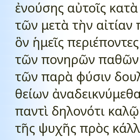
ἐνούσης αὐτοῖς κατὰ
τῶν μετὰ τὴν αἰτίαν
ὃν ἡμεῖς περιέποντε
τῶν πονηρῶν παθῶν 
τῶν παρὰ φύσιν δου
θείων ἀναδεικνύμεθα
παντὶ δηλονότι καλῷ
τῆς ψυχῆς πρὸς κάλλ