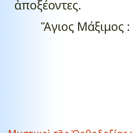
ἀποξέοντες
.
Ἅγιος
M
άξιμος :