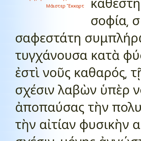
καθέστηκ
Μάιστερ Ἔκκαρτ
σοφία͵ 
σαφεστάτη συμπλήρω
τυγχάνουσα κατὰ φύσ
ἐστὶ νοῦς καθαρός͵ τ
σχέσιν λαβὼν ὑπὲρ νό
ἀποπαύσας τὴν πολυ
τὴν αἰτίαν φυσικὴν α