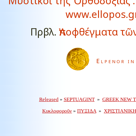
Μυστικοὶ τῆς Ὀρθοδοξίας : 
www.ellopos.gr
Πρβλ.
Ἀποφθέγματα τῶ
Elpenor in