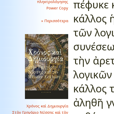
πέφυκε 
πληκτρολόγησης
Power Copy
κάλλος 
» Περισσότερα
τῶν λογι
συνέσεω
τὴν ἀρε
λογικῶν 
κάλλος τ
ἀληθῆ γ
Χρόνος καὶ Δημιουργία
Στὸν Γρηγόριο Νύσσης καὶ τὸν