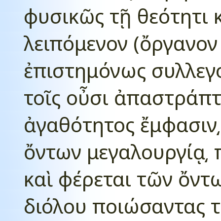
φυσικῶς τῇ θεότητι 
λειπόμενον (ὄργανον
ἐπιστημόνως συλλεγό
τοῖς οὖσι ἀπαστράπτ
ἀγαθότητος ἔμφασιν͵ 
ὄντων μεγαλουργίᾳ͵ π
καὶ φέρεται τῶν ὄντ
διόλου ποιώσαντας τ