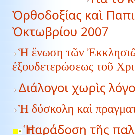
Ὀρθοδοξίας καὶ Παπι
Ὀκτωβρίου 2007
Ἡ ἕνωση τῶν Ἐκκλησιῶν
ἐξουδετερώσεως τοῦ Χρι
Διάλογοι χωρὶς λόγ
Ἡ δύσκολη καὶ πραγματ
Ἡ παράδοση τῆς πα