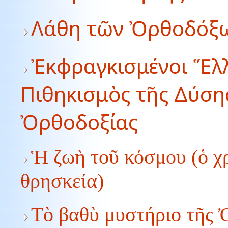
Λάθη τῶν Ὀρθοδόξ
Ἐκφραγκισμένοι Ἕλλ
Πιθηκισμὸς τῆς Δύση
Ὀρθοδοξίας
Ἡ ζωὴ τοῦ κόσμου (ὁ χρ
θρησκεία)
Τὸ βαθὺ μυστήριο τῆς 