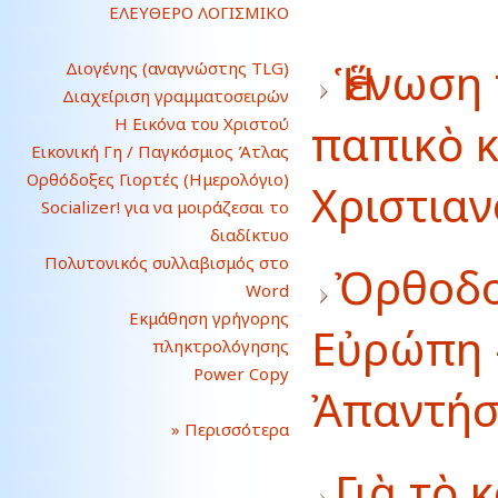
ΕΛΕΥΘΕΡΟ ΛΟΓΙΣΜΙΚΟ
Ἡ ἕνωση
Διογένης (αναγνώστης TLG)
Διαχείριση γραμματοσειρών
Η Εικόνα του Χριστού
παπικὸ κ
Εικονική Γη / Παγκόσμιος Άτλας
Ορθόδοξες Γιορτές (Ημερολόγιο)
Χριστια
Socializer! για να μοιράζεσαι το
διαδίκτυο
Πολυτονικός συλλαβισμός στο
Ὀρθοδοξ
Word
Εκμάθηση γρήγορης
Εὐρώπη 
πληκτρολόγησης
Power Copy
Ἀπαντήσ
» Περισσότερα
Γιὰ τὸ 