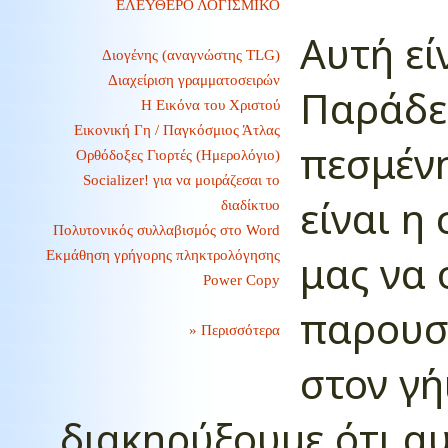
ΕΛΕΥΘΕΡΟ ΛΟΓΙΣΜΙΚΟ
Αυτή εί
Διογένης (αναγνώστης TLG)
Διαχείριση γραμματοσειρών
Παράδει
Η Εικόνα του Χριστού
Εικονική Γη / Παγκόσμιος Άτλας
πεσμένη
Ορθόδοξες Γιορτές (Ημερολόγιο)
Socializer! για να μοιράζεσαι το
είναι η
διαδίκτυο
Πολυτονικός συλλαβισμός στο Word
μας να 
Εκμάθηση γρήγορης πληκτρολόγησης
Power Copy
παρουσ
» Περισσότερα
στον γή
διακηρύξουμε ότι αυ