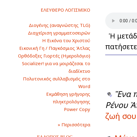
ΕΛΕΥΘΕΡΟ ΛΟΓΙΣΜΙΚΟ
Διογένης (αναγνώστης TLG)
Διαχείριση γραμματοσειρών
Ἡ μετάδο
Η Εικόνα του Χριστού
πατήσετε
Εικονική Γη / Παγκόσμιος Άτλας
Ορθόδοξες Γιορτές (Ημερολόγιο)
Socializer! για να μοιράζεσαι το
διαδίκτυο
Πολυτονικός συλλαβισμός στο
Word
Ἕνα π
Εκμάθηση γρήγορης
πληκτρολόγησης
Ρένου Ἀ
Power Copy
ζωή σου 
» Περισσότερα
ΕΛΛΟΠΟΣ BLOG