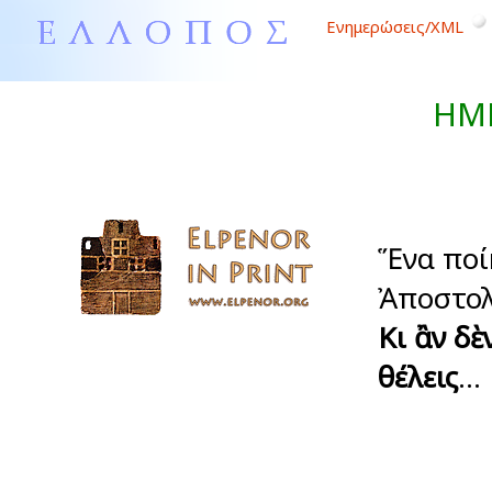
Ενημερώσεις/XML
ΗΜ
Ἕνα ποί
Ἀποστολ
Κι ἂν δὲ
θέλεις
...