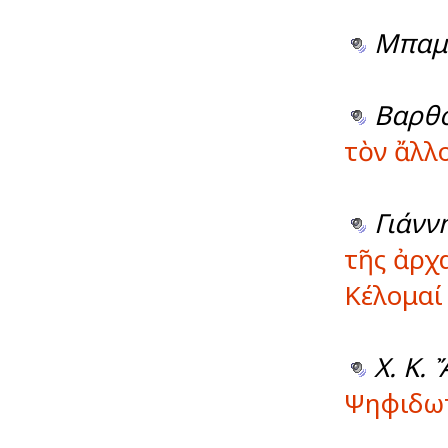
Μπαμ
Βαρθ
τὸν ἄλλ
Γιάνν
τῆς ἀρχ
Κέλομαί
Χ. Κ.
Ψηφιδωτ