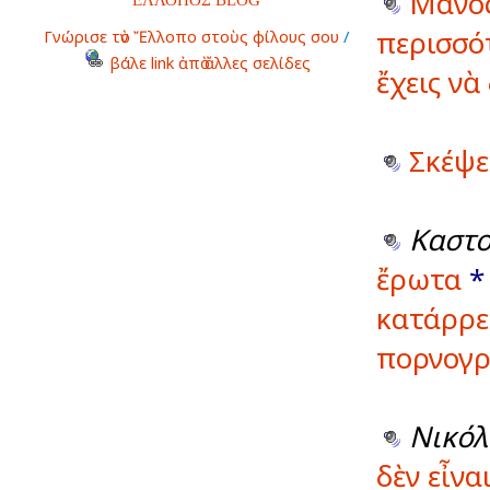
Μάνος
περισσό
Γνώρισε τὸν Ἔλλοπο στοὺς φίλους σου
/
βάλε link ἀπὸ ἄλλες σελίδες
ἔχεις ν
Σκέψε
Καστο
ἔρωτα
κατάρρε
πορνογ
Νικόλ
δὲν εἶνα