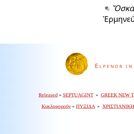
Ὄσκα
Ἑρμηνεύ
Elpenor in