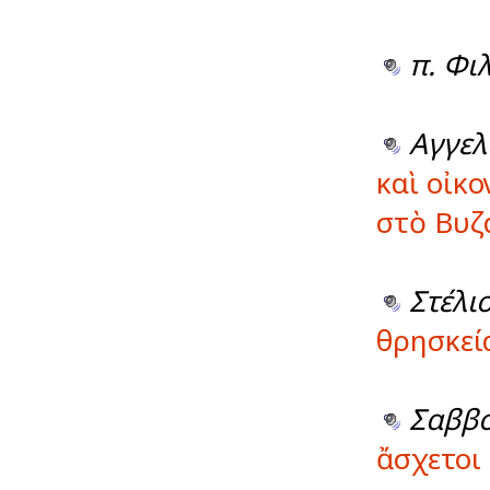
π. Φι
Αγγελ
καὶ οἰκο
στὸ Βυζ
Στέλι
θρησκεί
Σαββ
ἄσχετοι