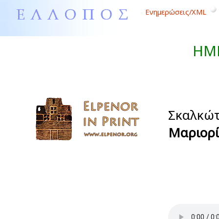
Ενημερώσεις/XML
ΗΜ
Σκαλκώτ
Μαριορί