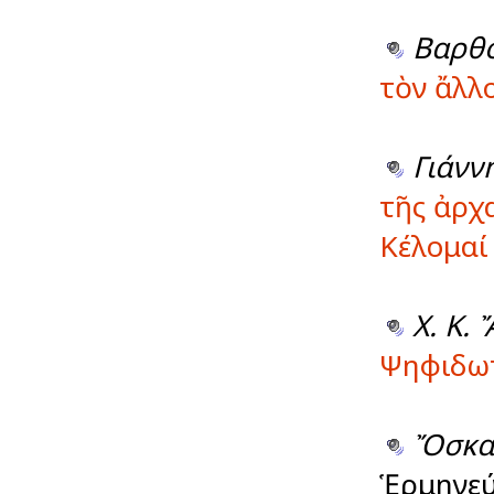
Βαρθ
τὸν ἄλλ
Γιάνν
τῆς ἀρχ
Κέλομαί
Χ. Κ.
Ψηφιδωτ
Ὄσκα
Ἑρμηνεύ