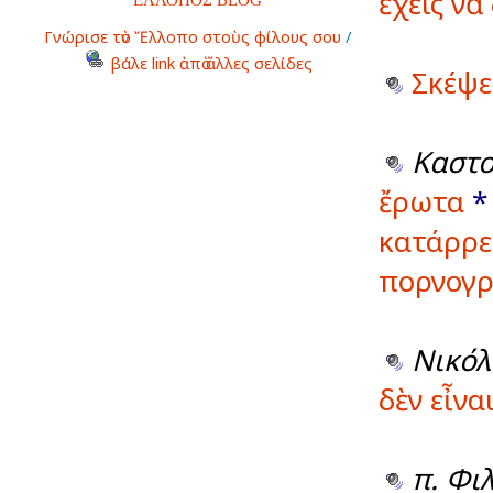
ἔχεις ν
Γνώρισε τὸν Ἔλλοπο στοὺς φίλους σου
/
βάλε link ἀπὸ ἄλλες σελίδες
Σκέψε
Καστο
ἔρωτα
κατάρρε
πορνογ
Νικόλ
δὲν εἶνα
π. Φι