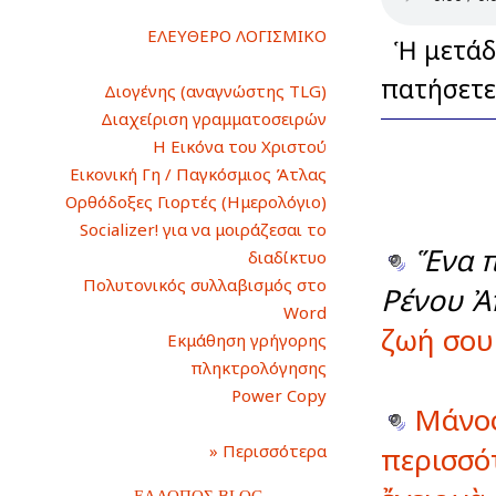
ΕΛΕΥΘΕΡΟ ΛΟΓΙΣΜΙΚΟ
Ἡ μετάδο
πατήσετε
Διογένης (αναγνώστης TLG)
Διαχείριση γραμματοσειρών
Η Εικόνα του Χριστού
Εικονική Γη / Παγκόσμιος Άτλας
Ορθόδοξες Γιορτές (Ημερολόγιο)
Socializer! για να μοιράζεσαι το
Ἕνα π
διαδίκτυο
Πολυτονικός συλλαβισμός στο
Ρένου Ἀ
Word
ζωή σου 
Εκμάθηση γρήγορης
πληκτρολόγησης
Power Copy
Μάνος
» Περισσότερα
περισσό
ΕΛΛΟΠΟΣ BLOG