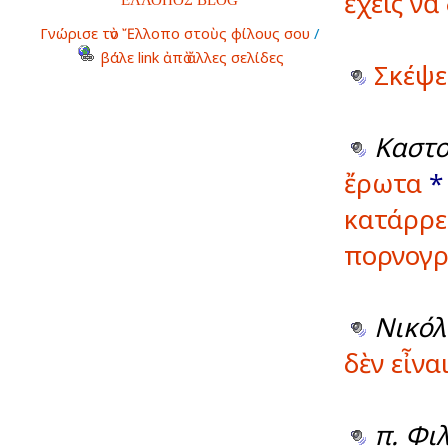
ἔχεις ν
Γνώρισε τὸν Ἔλλοπο στοὺς φίλους σου
/
βάλε link ἀπὸ ἄλλες σελίδες
Σκέψε
Καστο
ἔρωτα
κατάρρε
πορνογ
Νικόλ
δὲν εἶνα
π. Φι