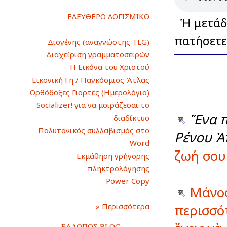
ΕΛΕΥΘΕΡΟ ΛΟΓΙΣΜΙΚΟ
Ἡ μετάδο
πατήσετε
Διογένης (αναγνώστης TLG)
Διαχείριση γραμματοσειρών
Η Εικόνα του Χριστού
Εικονική Γη / Παγκόσμιος Άτλας
Ορθόδοξες Γιορτές (Ημερολόγιο)
Socializer! για να μοιράζεσαι το
Ἕνα π
διαδίκτυο
Πολυτονικός συλλαβισμός στο
Ρένου Ἀ
Word
ζωή σου 
Εκμάθηση γρήγορης
πληκτρολόγησης
Power Copy
Μάνος
» Περισσότερα
περισσό
ΕΛΛΟΠΟΣ BLOG