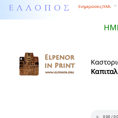
Ενημερώσεις/XML
ΗΜ
Καστορι
Καπιταλ