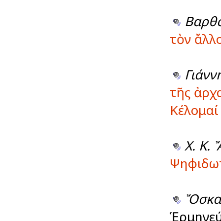
Βαρθ
τὸν ἄλλ
Γιάνν
τῆς ἀρχ
Κέλομαί
Χ. Κ.
Ψηφιδωτ
Ὄσκα
Ἑρμηνεύ