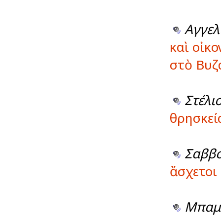
Αγγελ
καὶ οἰκο
στὸ Βυζ
Στέλι
θρησκεί
Σαββ
ἄσχετοι
Μπαμ