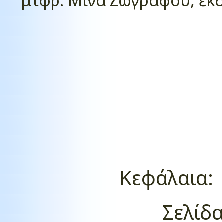
μτφρ. Μίνα Ζωγράφου, ἐκδ.
Κεφάλαια
Σελίδ