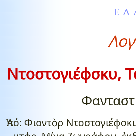
Λογ
Ντοστογιέφσκυ, Τ
Φανταστ
Ἀπό: Φιοντὸρ Ντοστογιέφσκ