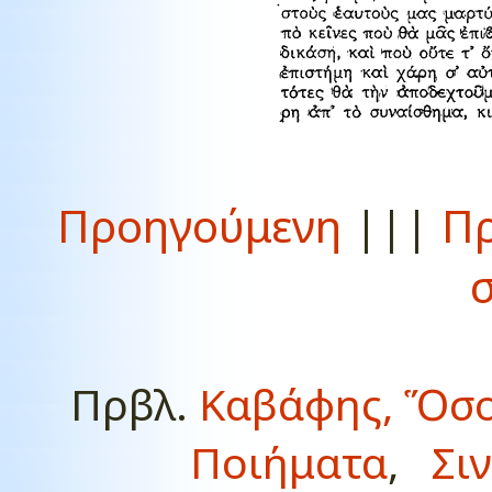
Προηγούμενη
|||
Πρ
Πρβλ.
Καβάφης, Ὅσ
Ποιήματα
,
Σι