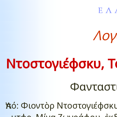
Λογ
Ντοστογιέφσκυ, Τ
Φανταστ
Ἀπό: Φιοντὸρ Ντοστογιέφσκ