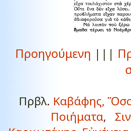
Προηγούμενη
|||
Πρ
Πρβλ.
Καβάφης, Ὅσ
Ποιήματα
,
Σι