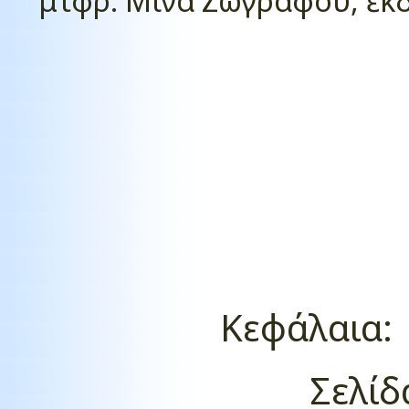
μτφρ. Μίνα Ζωγράφου, ἐκδ.
Κεφάλαια
Σελίδ