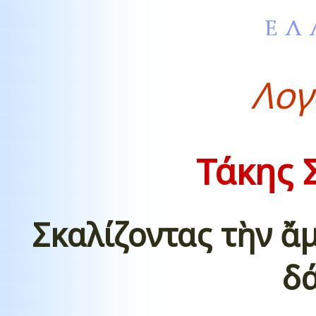
Λογ
Τάκης 
Σκαλίζοντας τὴν ἄ
δ