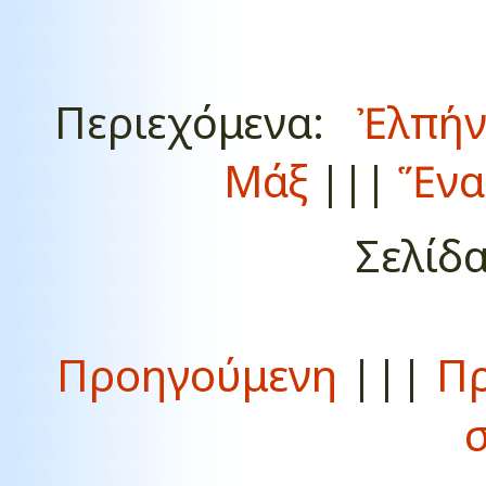
Περιεχόμενα:
Ἐλπή
Μάξ
|||
Ἕνα
Σελίδ
Προηγούμενη
|||
Πρ