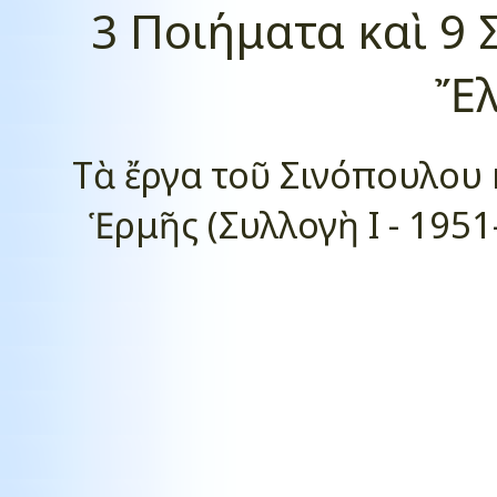
3 Ποιήματα καὶ 9 
Ἔλ
Τὰ ἔργα τοῦ Σινόπουλου
Ἑρμῆς (Συλλογὴ Ι - 1951