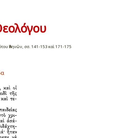
 Θεολόγου
ύτου Ἀθηνῶν, σσ. 141-153 καὶ 171-175
δα