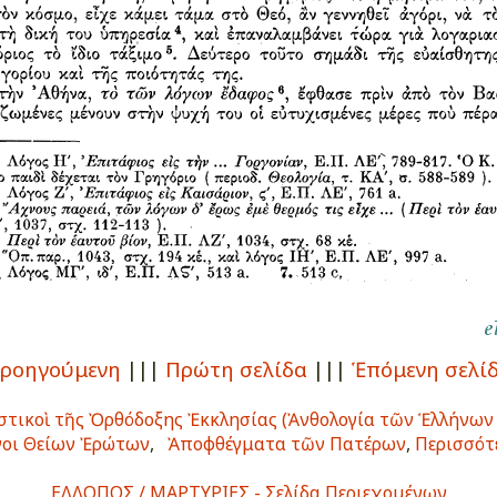
ροηγούμενη
|||
Πρώτη σελίδα
|||
Ἑπόμενη σελί
τικοὶ τῆς Ὀρθόδοξης Ἐκκλησίας (Ἀνθολογία τῶν Ἑλλήνων
οι Θείων Ἐρώτων
,
Ἀποφθέγματα τῶν Πατέρων
,
Περισσότε
ΕΛΛΟΠΟΣ / ΜΑΡΤΥΡΙΕΣ - Σελίδα Περιεχομένων