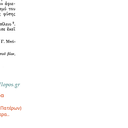
δα
 Πατέρων)
ρα...