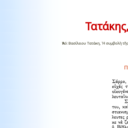
Τατάκης,
Ἀπό: Βασίλειου Τατάκη, Ἡ συµβολὴ τῆ
Π