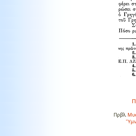
Π
Πρβλ.
Μυσ
Ὕμν