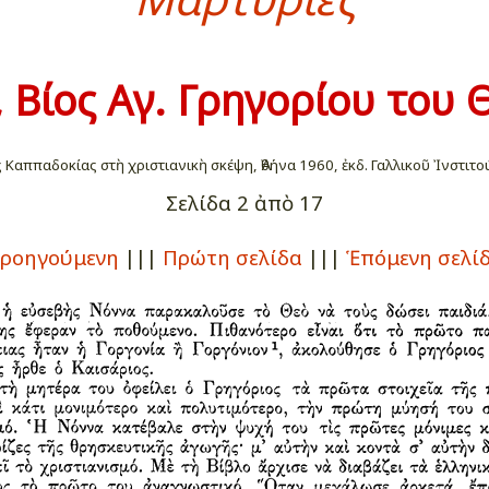
 Βίος Αγ. Γρηγορίου του
ς Καππαδοκίας στὴ χριστιανικὴ σκέψη, Ἀθήνα 1960, ἐκδ. Γαλλικοῦ Ἰνστιτο
Σελίδα 2 ἀπὸ 17
ροηγούμενη
|||
Πρώτη σελίδα
|||
Ἑπόμενη σελί