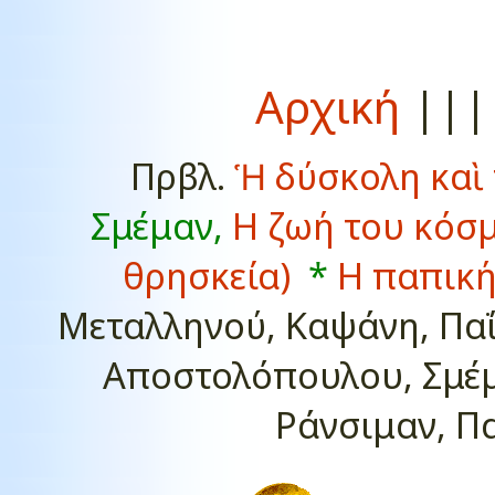
Αρχική
||
Πρβλ.
Ἡ δύσκολη καὶ
Σμέμαν,
Η ζωή του κόσμ
θρησκεία)
*
Η παπική
Μεταλληνού, Καψάνη, Παΐ
Αποστολόπουλου, Σμέμ
Ράνσιμαν, Π