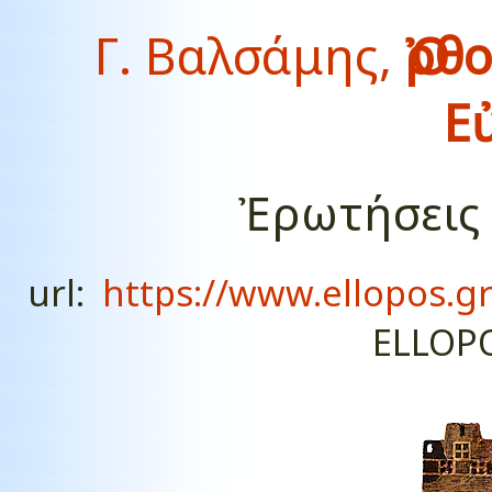
Γ. Βαλσάμης,
Ὀρθ
Ε
Ἐρωτήσεις 
url:
https://www.ellopos.gr
ELLOP