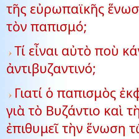
τῆς εὐρωπαϊκῆς ἕνωσ
τὸν παπισμό;
Τί εἶναι αὐτὸ ποὺ κ
ἀντιβυζαντινό;
Γιατί ὁ παπισμὸς ἐκ
γιὰ τὸ Βυζάντιο καὶ 
ἐπιθυμεῖ τὴν ἕνωση τ