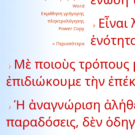
Word
Εκμάθηση γρήγορης
Εἶναι
πληκτρολόγησης
Power Copy
ἑνότητα
» Περισσότερα
Μὲ ποιοὺς τρόπους
ἐπιδιώκουμε τὴν ἐπέκ
Ἡ ἀναγνώριση ἀλήθε
παραδόσεις, δὲν ὁδηγε