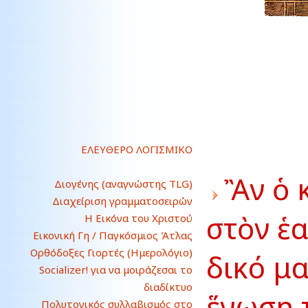
ΕΛΕΥΘΕΡΟ ΛΟΓΙΣΜΙΚΟ
Ἂν ὁ 
Διογένης (αναγνώστης TLG)
Διαχείριση γραμματοσειρών
στὸν ἑα
Η Εικόνα του Χριστού
Εικονική Γη / Παγκόσμιος Άτλας
Ορθόδοξες Γιορτές (Ημερολόγιο)
δικό μα
Socializer! για να μοιράζεσαι το
διαδίκτυο
ἕνωση 
Πολυτονικός συλλαβισμός στο