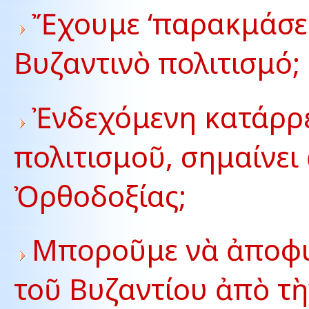
Ἔ
χουμε ‘παρακμάσει
Βυζαντινὸ πολιτισμό;
Ἐνδεχόμενη κατάρρε
πολιτισμοῦ, σημαίνει
Ὀρθοδοξίας;
Μποροῦμε νὰ ἀποφύ
τοῦ Βυζαντίου ἀπὸ τ