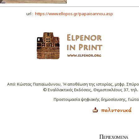
url :
https://www.ellopos.gr/papaioannou.asp
Από: Κώστας Παπαϊωάννου, Ή αποθέωση της ιστορίας, μτφρ. Σπύρο
© Εναλλακτικές Εκδόσεις, Θεμιστοκλέους 37, τηλ
Προετοιμασία ψηφια
κ
ής δημοσίευσης, Γιώτα
Περιεχομενα