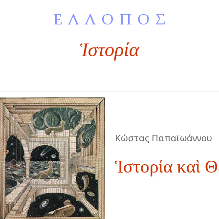
Ἱστορία
Κώστας
Παπ
α
ϊωάννου
Ἱστορία καὶ Θ