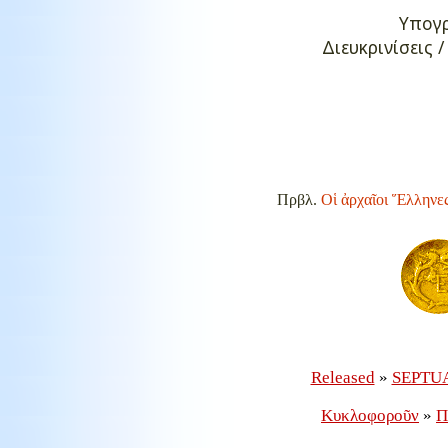
Υπογρ
Διευκρινίσεις 
Πρβλ.
Οἱ ἀρχαῖοι Ἕλληνε