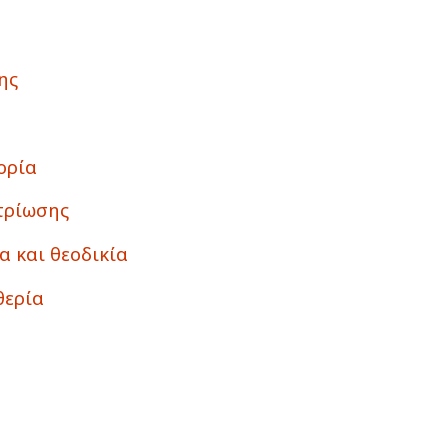
ης
ορία
τρίωσης
α και θεοδικία
θερία