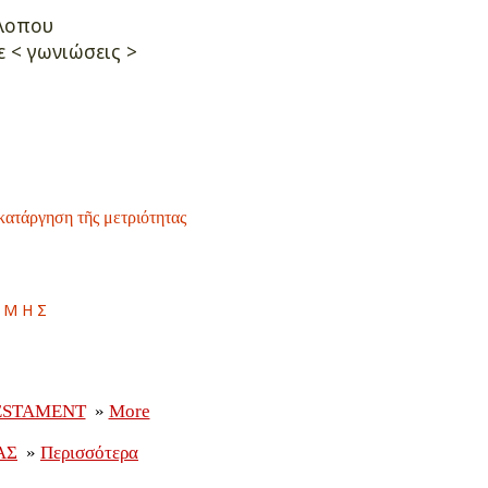
λλοπου
ε < γωνιώσεις >
κατάργηση τῆς μετριότητας
αμης