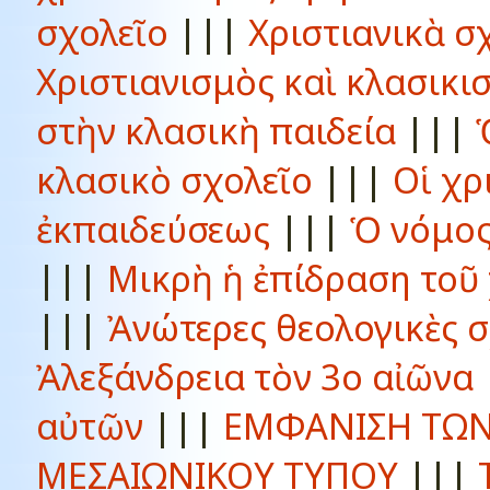
σχολεῖο
|||
Χριστιανικὰ σ
Χριστιανισμὸς καὶ κλασικι
στὴν κλασικὴ παιδεία
|||
κλασικὸ σχολεῖο
|||
Οἱ χρ
ἐκπαιδεύσεως
|||
Ὁ νόμος
|||
Μικρὴ ἡ ἐπίδραση τοῦ 
|||
Ἀνώτερες θεολογικὲς 
Ἀλεξάνδρεια τὸν 3ο αἰῶνα
αὐτῶν
|||
ΕΜΦΑΝΙΣΗ ΤΩΝ
ΜΕΣΑΙΩΝΙΚΟΥ ΤΥΠΟΥ
|||