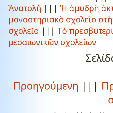
Ἀνατολή
|||
Ἡ ἀμυδρὴ ἀκτ
μοναστηριακὸ σχολεῖο στ
σχολεῖο
|||
Τὸ πρεσβυτερ
μεσαιωνικῶν σχολείων
Σελίδ
Προηγούμενη
|||
Πρ