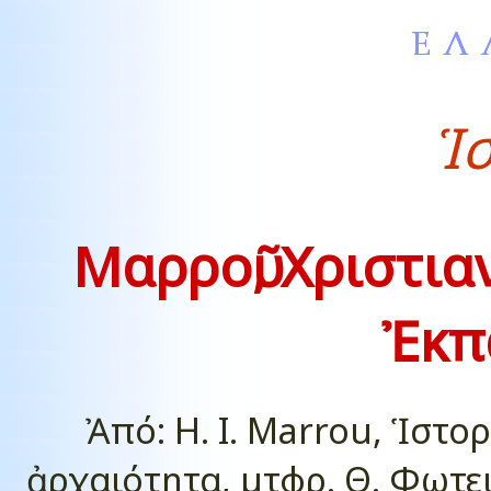
Ἱ
Μαρροῦ, Χριστια
Ἐκπ
Ἀπό: H. I. Marrou, Ἱστο
ἀρχαιότητα, µτφρ. Θ. Φωτε