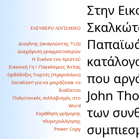
Στην Εικ
Σκαλκώτα
ΕΛΕΥΘΕΡΟ ΛΟΓΙΣΜΙΚΟ
Παπαϊω
Διογένης (αναγνώστης TLG)
Διαχείριση γραμματοσειρών
κατάλογ
Η Εικόνα του Χριστού
Εικονική Γη / Παγκόσμιος Άτλας
που αργ
Ορθόδοξες Γιορτές (Ημερολόγιο)
Socializer! για να μοιράζεσαι το
John Tho
διαδίκτυο
Πολυτονικός συλλαβισμός στο
Word
των συνθ
Εκμάθηση γρήγορης
πληκτρολόγησης
συμπιεσμ
Power Copy